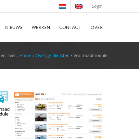
Login
NIEUWS
WERKEN
CONTACT
OVER
bent hier :
Home
/
Overige diensten
/ Voorraadmodule