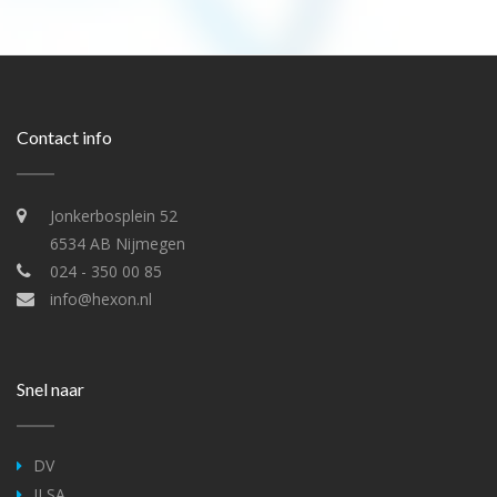
Contact info
Jonkerbosplein 52
6534 AB Nijmegen
024 - 350 00 85
info@hexon.nl
Snel naar
DV
ILSA