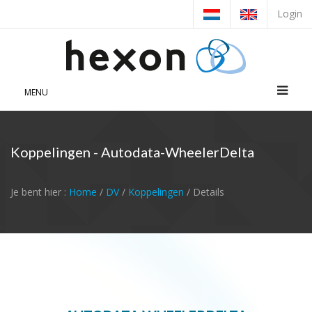
Login
MENU
Koppelingen - Autodata-WheelerDelta
Je bent hier :
Home
/
DV
/
Koppelingen
/ Details