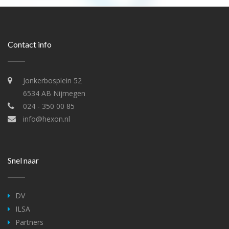
Contact info
Jonkerbosplein 52
6534 AB Nijmegen
024 - 350 00 85
info@hexon.nl
Snel naar
DV
ILSA
Partners