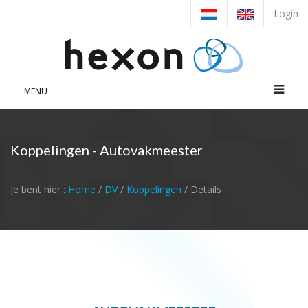
Login
MENU
Koppelingen - Autovakmeester
Je bent hier :
Home
/
DV
/
Koppelingen
/ Details