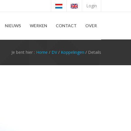
Login
NIEUWS
WERKEN
CONTACT
OVER
Je bent hier :
Home
/
DV
/
Koppelingen
/ Details