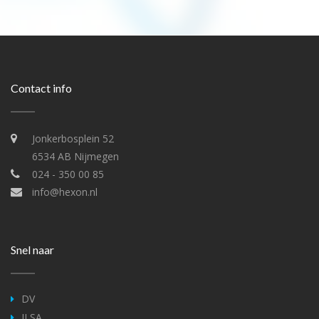
Contact info
Jonkerbosplein 52
6534 AB Nijmegen
024 - 350 00 85
info@hexon.nl
Snel naar
DV
ILSA