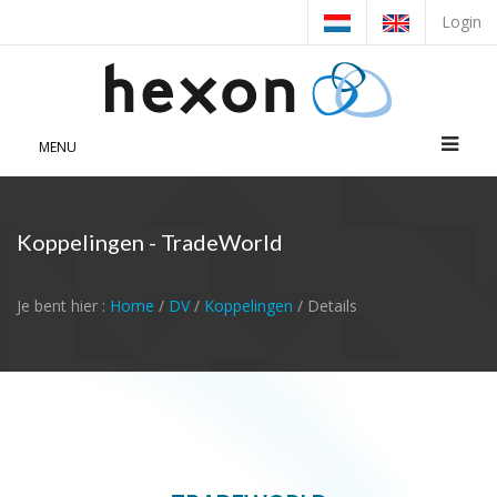
Login
MENU
Koppelingen - TradeWorld
Je bent hier :
Home
/
DV
/
Koppelingen
/ Details