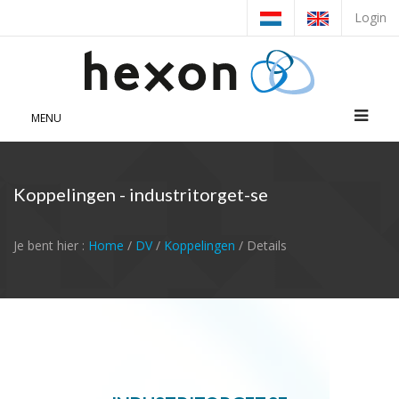
Login
MENU
Koppelingen - industritorget-se
Je bent hier :
Home
/
DV
/
Koppelingen
/ Details