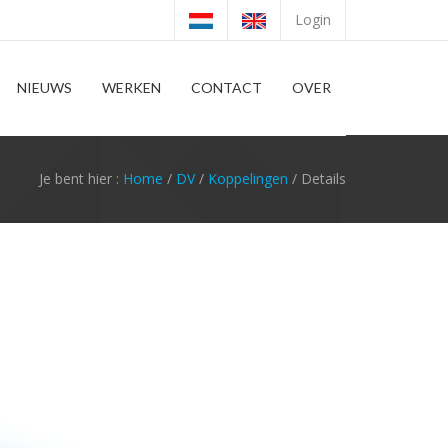
Login
NIEUWS
WERKEN
CONTACT
OVER
Je bent hier :
Home
/
DV
/
Koppelingen
/ Details