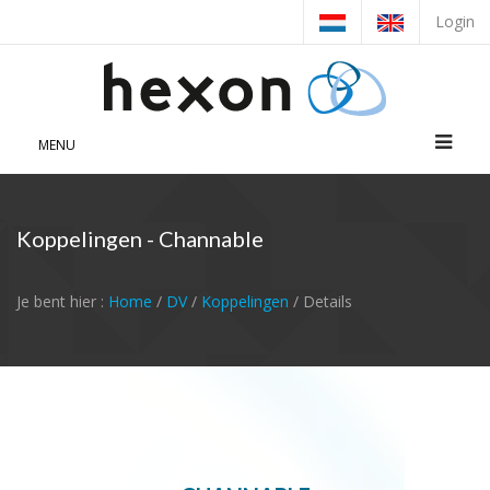
Login
MENU
Koppelingen - Channable
Je bent hier :
Home
/
DV
/
Koppelingen
/ Details