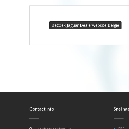
Bezoek Jaguar Dealerwebsite België
Contact info
Snel na
DV