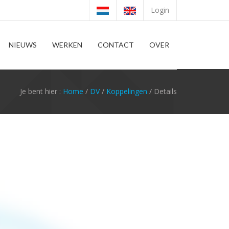
Login
NIEUWS
WERKEN
CONTACT
OVER
Je bent hier :
Home
/
DV
/
Koppelingen
/ Details