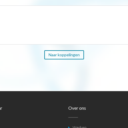
Naar koppelingen
ar
Over ons
Werken