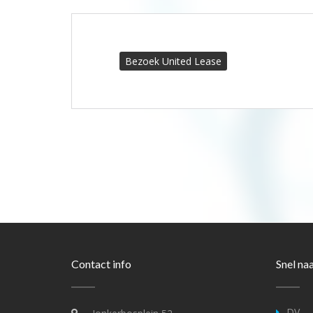
Bezoek United Lease
Contact info
Snel na
DV