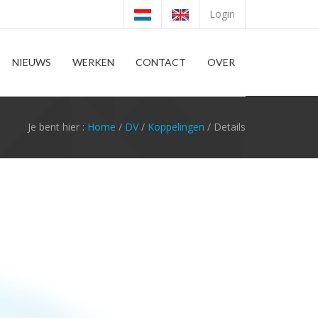
Login
NIEUWS
WERKEN
CONTACT
OVER
Je bent hier :
Home
/
DV
/
Koppelingen
/ Details