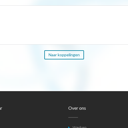
Naar koppelingen
ar
Over ons
Werken