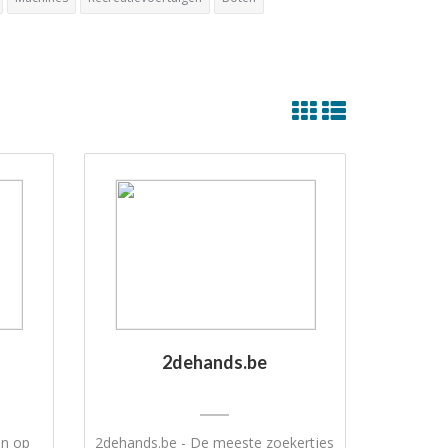
2dehands.be
en op
2dehands.be - De meeste zoekertjes