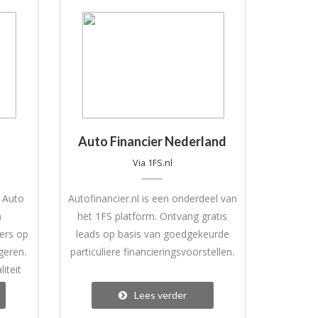
Auto Financier Nederland
Via 1FS.nl
 Auto
Autofinancier.nl is een onderdeel van
n
het 1FS platform. Ontvang gratis
ers op
leads op basis van goedgekeurde
geren.
particuliere financieringsvoorstellen.
iteit
onder
Lees verder
r op