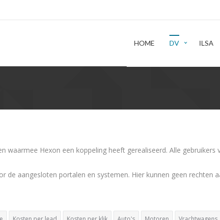
HOME
DV
ILSA
len waarmee Hexon een koppeling heeft gerealiseerd. Alle gebruikers
or de aangesloten portalen en systemen. Hier kunnen geen rechten 
ie
Kosten per lead
Kosten per klik
Auto's
Motoren
Vrachtwagens