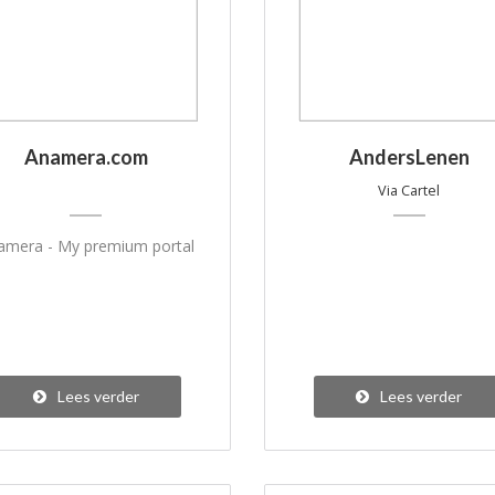
Anamera.com
AndersLenen
Via Cartel
amera - My premium portal
Lees verder
Lees verder