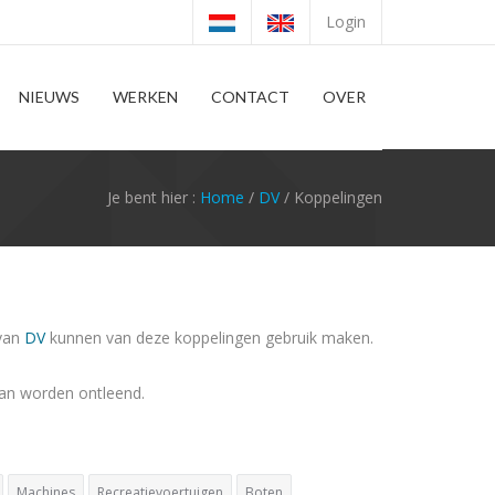
Login
NIEUWS
WERKEN
CONTACT
OVER
Je bent hier :
Home
/
DV
/ Koppelingen
 van
DV
kunnen van deze koppelingen gebruik maken.
aan worden ontleend.
Machines
Recreatievoertuigen
Boten