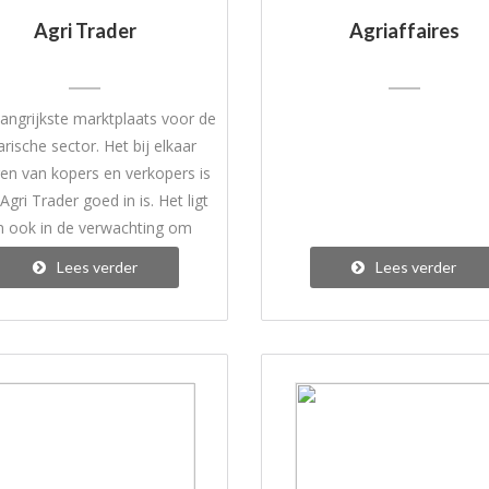
Agri Trader
Agriaffaires
angrijkste marktplaats voor de
arische sector. Het bij elkaar
en van kopers en verkopers is
Agri Trader goed in is. Het ligt
n ook in de verwachting om
e respons te krijgen op jouw
Lees verder
Lees verder
dvertentie bij Agri Trader.