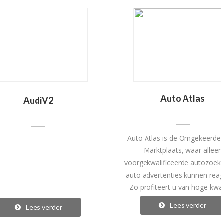
Auto Atlas
AudiV2
Auto Atlas is de Omgekeerde
Marktplaats, waar allee
voorgekwalificeerde autozoek
auto advertenties kunnen rea
Zo profiteert u van hoge kwal
leads. Die ontvangt u ook z
Lees verder
Lees verder
lidmaatschap. Ontdek mee