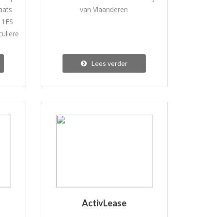
aats
van Vlaanderen
 1FS
culiere
Lees verder
ActivLease