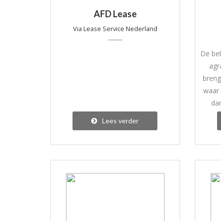
AFD Lease
Via Lease Service Nederland
De bel
agr
breng
waar 
da
goed
Lees verder
a