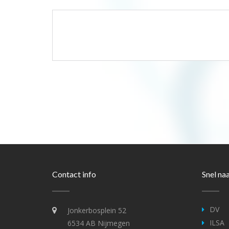
Contact info
Snel na
DV
Jonkerbosplein 52
ILSA
6534 AB Nijmegen