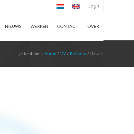
Login
NIEUWS
WERKEN
CONTACT
OVER
Je bent hier :
Home
/
DV
/
Partners
/ Details