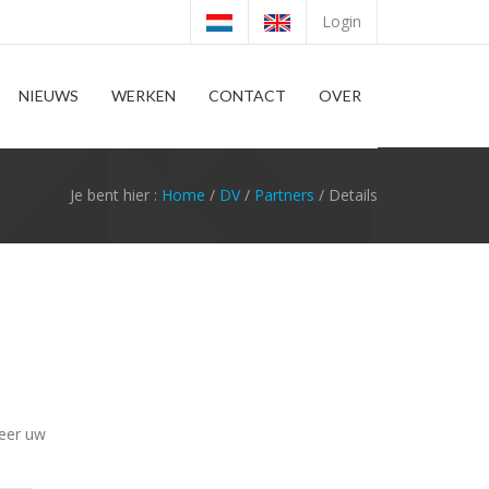
Login
NIEUWS
WERKEN
CONTACT
OVER
Je bent hier :
Home
/
DV
/
Partners
/ Details
heer uw