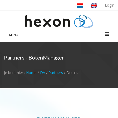
Login
MENU
Partners - BotenManager
Je bent hier :
Home
/
DV
/
Partners
/ Details