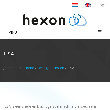
Login
MENU
ILSA
Je bent hier :
Home
/
Overige diensten
/ ILSA
ILSA is een snelle en krachtige zoekmachine die speciaal is