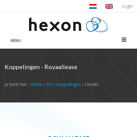
Login
MENU
Koppelingen - Royaallease
Je bent hier :
Home
/
DV
/
Koppelingen
/ Details