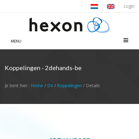
Login
MENU
Koppelingen - 2dehands-be
Je bent hier :
Home
/
DV
/
Koppelingen
/ Details