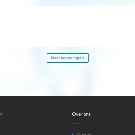
Naar koppelingen
ar
Over ons
Werken