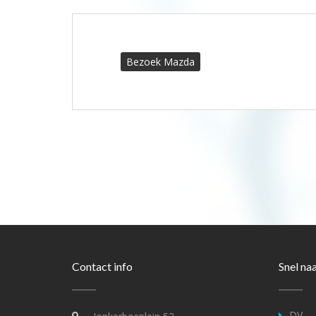
Bezoek Mazda
Contact info
Snel na
DV