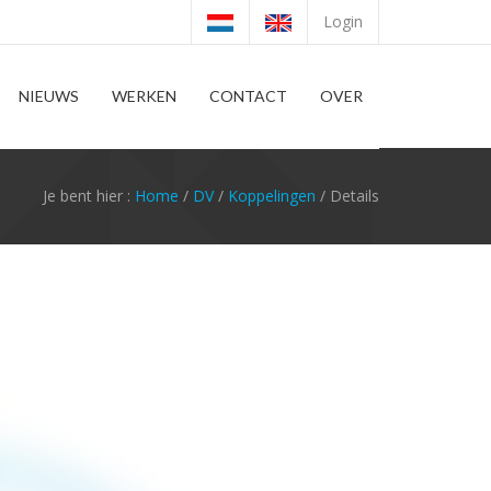
Login
NIEUWS
WERKEN
CONTACT
OVER
Je bent hier :
Home
/
DV
/
Koppelingen
/ Details