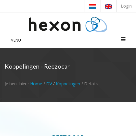
Login
MENU
Koppelingen - Reezocar
Je bent hier :
Home
/
DV
/
Koppelingen
/ Details