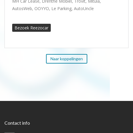
MH Car Lease, Drenthe Mobiel, Trovit, Mitula,
AutosWeb, OOYYO, Le Parking, AutoUncle
Bezoek Reezocar
Naar koppelingen
Contact info