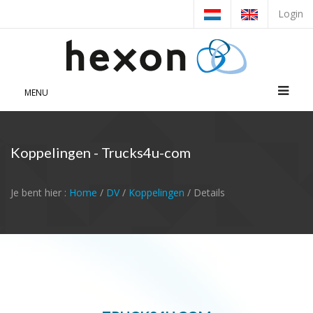
Login
MENU
Koppelingen - Trucks4u-com
Je bent hier :
Home
/
DV
/
Koppelingen
/ Details