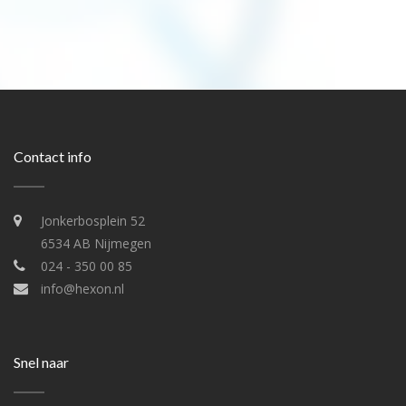
Contact info
Jonkerbosplein 52
6534 AB Nijmegen
024 - 350 00 85
info@hexon.nl
Snel naar